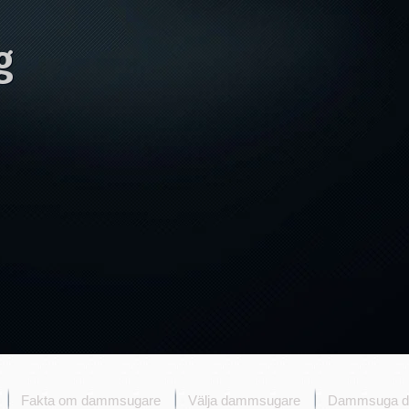
g
Fakta om dammsugare
Välja dammsugare
Dammsuga d