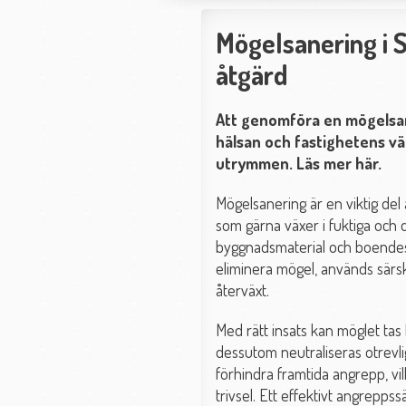
Mögelsanering i 
åtgärd
Att genomföra en mögelsan
hälsan och fastighetens vä
utrymmen. Läs mer här.
Mögelsanering är en viktig del 
som gärna växer i fuktiga och
byggnadsmaterial och boendes h
eliminera mögel, används sär
återväxt.
Med rätt insats kan möglet tas 
dessutom neutraliseras otrevlig 
förhindra framtida angrepp, vil
trivsel. Ett effektivt angrepp