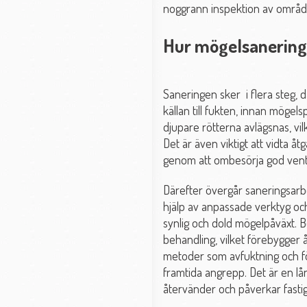
noggrann inspektion av område
Hur mögelsanering g
Saneringen sker i flera steg, d
källan till fukten, innan möge
djupare rötterna avlägsnas, vil
Det är även viktigt att vidta 
genom att ombesörja god ventil
Därefter övergår saneringsarbet
hjälp av anpassade verktyg och
synlig och dold mögelpåväxt. B
behandling, vilket förebygger å
metoder som avfuktning och för
framtida angrepp. Det är en lång
återvänder och påverkar fastig