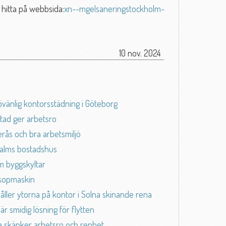
 hitta på webbsida:
xn--mgelsaneringstockholm-
10 nov. 2024
övänlig kontorsstädning i Göteborg
stad ger arbetsro
erås och bra arbetsmiljö
malms bostadshus
m byggskyltar
 sopmaskin
ller ytorna på kontor i Solna skinande rena
 är smidig lösning för flytten
a skänker arbetsro och renhet