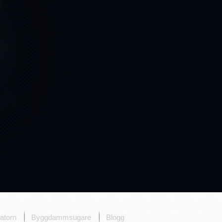
atorn
Byggdammsugare
Blogg