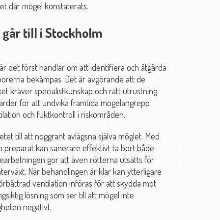
t där mögel konstaterats.
år till i Stockholm
är det först handlar om att identifiera och åtgärda
lsporerna bekämpas. Det är avgörande att de
ket kräver specialistkunskap och rätt utrustning.
åtgärder för att undvika framtida mögelangrepp
ation och fuktkontroll i riskområden.
et till att noggrant avlägsna själva möglet. Med
 preparat kan sanerare effektivt ta bort både
earbetningen gör att även rötterna utsätts för
terväxt. När behandlingen är klar kan ytterligare
bättrad ventilation införas för att skydda mot
siktig lösning som ser till att mögel inte
heten negativt.