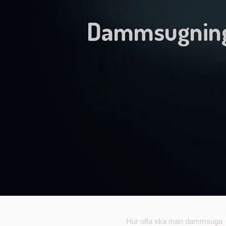
Dammsugnin
Hur ofta ska man dammsuga