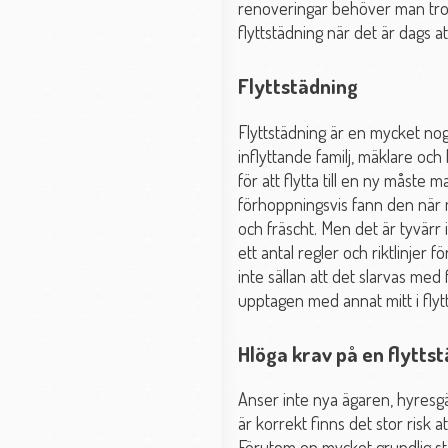
renoveringar behöver man trol
flyttstädning när det är dags a
Flyttstädning
Flyttstädning är en mycket n
inflyttande familj, mäklare oc
för att flytta till en ny måst
förhoppningsvis fann den när ma
och fräscht. Men det är tyvärr
ett antal regler och riktlinjer
inte sällan att det slarvas med
upptagen med annat mitt i flyt
Hlöga krav på en flytts
Anser inte nya ägaren, hyresg
är korrekt finns det stor risk 
Förutom en mycket grundlig stä