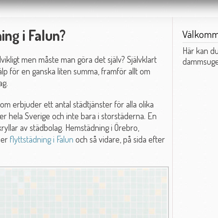
ng i Falun?
Välkom
Här kan du
ikligt men måste man göra det själv? Självklart
dammsuger
hjälp för en ganska liten summa, framför allt om
ag.
m erbjuder ett antal städtjänster för alla olika
er hela Sverige och inte bara i storstäderna. En
kryllar av städbolag. Hemstädning i Örebro,
ler
flyttstädning i Falun
och så vidare, på sida efter