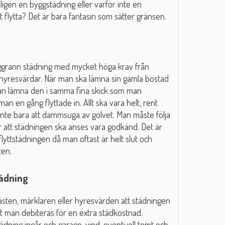
igen en byggstädning eller varför inte en
tt flytta? Det är bara fantasin som sätter gränsen.
oggrann städning med mycket höga krav från
h hyresvärdar. När man ska lämna sin gamla bostad
e man lämna den i samma fina skick som man
n en gång flyttade in. Allt ska vara helt, rent
 inte bara att dammsuga av golvet. Man måste följa
 för att städningen ska anses vara godkänd. Det är
 flyttstädningen då man oftast är helt slut och
ten.
tädning
ästen, märklaren eller hyresvärden att städningen
att man debiteras för en extra städkostnad.
dning ingår och garage, vind, eventuell tomt och