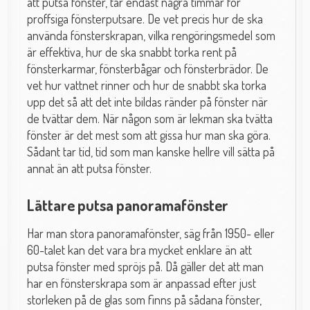
att putsa fönster, tar endast några timmar för
proffsiga fönsterputsare. De vet precis hur de ska
använda fönsterskrapan, vilka rengöringsmedel som
är effektiva, hur de ska snabbt torka rent på
fönsterkarmar, fönsterbågar och fönsterbrädor. De
vet hur vattnet rinner och hur de snabbt ska torka
upp det så att det inte bildas ränder på fönster när
de tvättar dem. När någon som är lekman ska tvätta
fönster är det mest som att gissa hur man ska göra.
Sådant tar tid, tid som man kanske hellre vill sätta på
annat än att putsa fönster.
Lättare putsa panoramafönster
Har man stora panoramafönster, säg från 1950- eller
60-talet kan det vara bra mycket enklare än att
putsa fönster med spröjs på. Då gäller det att man
har en fönsterskrapa som är anpassad efter just
storleken på de glas som finns på sådana fönster,