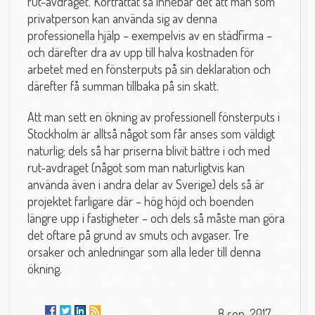
rut-avdraget. Kortfattat så innebär det att man som
privatperson kan använda sig av denna
professionella hjälp – exempelvis av en städfirma –
och därefter dra av upp till halva kostnaden för
arbetet med en fönsterputs på sin deklaration och
därefter få summan tillbaka på sin skatt.
Att man sett en ökning av professionell fönsterputs i
Stockholm är alltså något som får anses som väldigt
naturlig; dels så har priserna blivit bättre i och med
rut-avdraget (något som man naturligtvis kan
använda även i andra delar av Sverige) dels så är
projektet farligare där – hög höjd och boenden
längre upp i fastigheter – och dels så måste man göra
det oftare på grund av smuts och avgaser. Tre
orsaker och anledningar som alla leder till denna
ökning.
8 sep. 2017