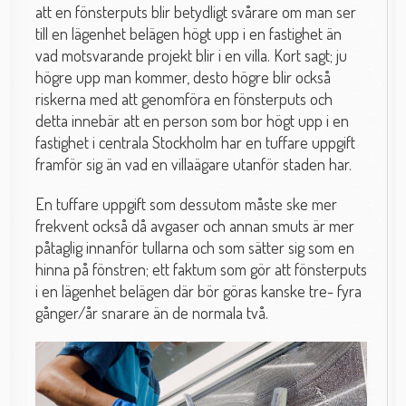
att en fönsterputs blir betydligt svårare om man ser
till en lägenhet belägen högt upp i en fastighet än
vad motsvarande projekt blir i en villa. Kort sagt; ju
högre upp man kommer, desto högre blir också
riskerna med att genomföra en fönsterputs och
detta innebär att en person som bor högt upp i en
fastighet i centrala Stockholm har en tuffare uppgift
framför sig än vad en villaägare utanför staden har.
En tuffare uppgift som dessutom måste ske mer
frekvent också då avgaser och annan smuts är mer
påtaglig innanför tullarna och som sätter sig som en
hinna på fönstren; ett faktum som gör att fönsterputs
i en lägenhet belägen där bör göras kanske tre- fyra
gånger/år snarare än de normala två.