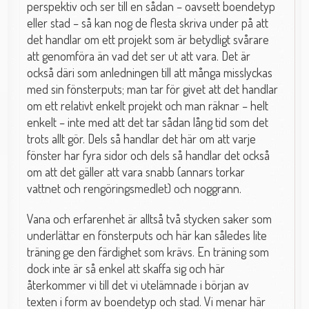
perspektiv och ser till en sådan – oavsett boendetyp
eller stad – så kan nog de flesta skriva under på att
det handlar om ett projekt som är betydligt svårare
att genomföra än vad det ser ut att vara. Det är
också däri som anledningen till att många misslyckas
med sin fönsterputs; man tar för givet att det handlar
om ett relativt enkelt projekt och man räknar – helt
enkelt – inte med att det tar sådan lång tid som det
trots allt gör. Dels så handlar det här om att varje
fönster har fyra sidor och dels så handlar det också
om att det gäller att vara snabb (annars torkar
vattnet och rengöringsmedlet) och noggrann.
Vana och erfarenhet är alltså två stycken saker som
underlättar en fönsterputs och här kan således lite
träning ge den färdighet som krävs. En träning som
dock inte är så enkel att skaffa sig och här
återkommer vi till det vi utelämnade i början av
texten i form av boendetyp och stad. Vi menar här