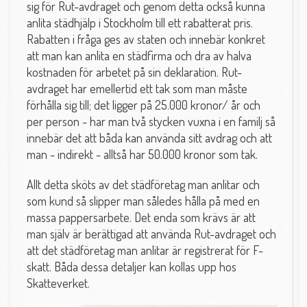
sig för Rut-avdraget och genom detta också kunna
anlita städhjälp i Stockholm till ett rabatterat pris.
Rabatten i fråga ges av staten och innebär konkret
att man kan anlita en städfirma och dra av halva
kostnaden för arbetet på sin deklaration. Rut-
avdraget har emellertid ett tak som man måste
förhålla sig till; det ligger på 25.000 kronor/ år och
per person - har man två stycken vuxna i en familj så
innebär det att båda kan använda sitt avdrag och att
man - indirekt - alltså har 50.000 kronor som tak.
Allt detta sköts av det städföretag man anlitar och
som kund så slipper man således hålla på med en
massa pappersarbete. Det enda som krävs är att
man själv är berättigad att använda Rut-avdraget och
att det städföretag man anlitar är registrerat för F-
skatt. Båda dessa detaljer kan kollas upp hos
Skatteverket.