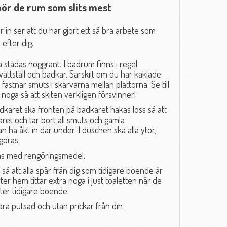
hör de rum som slits mest
ar in ser att du har gjort ett så bra arbete som
 efter dig.
a städas noggrant. I badrum finns i regel
tvättställ och badkar. Särskilt om du har kaklade
 fastnar smuts i skarvarna mellan plattorna. Se till
 noga så att skiten verkligen försvinner!
dkaret ska fronten på badkaret hakas loss så att
et och tar bort all smuts och gamla
ha åkt in där under. I duschen ska alla ytor,
göras.
ras med rengöringsmedel.
så att alla spår från dig som tidigare boende är
ter hem tittar extra noga i just toaletten när de
fter tidigare boende.
a putsad och utan prickar från din