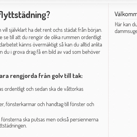
flyttstädning?
Välkom
Här kan du
m vill självklart ha det rent ochs städat från början.
dammsuger
se till att du rengör de olika rummen ordentligt
darbetet känns övermäktigt så kan du alltid anlita
an du i grova drag få en bild av vad som behöver
ara rengjorda från golv till tak:
s ordentligt och sedan ska de våttorkas
ter, fönsterkarmar och handtag till fönster och
att fönsterna ska putsas men också persiennerna
ttstädningen.