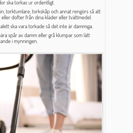
or ska torkas ur ordentligt.
in, torktumlare, torkskåp och annat rengörs så att
 eller dofter från dina kläder eller tvättmedel.
ett ska vara torkade så det inte är dammiga.
 bära spår av damm eller grå klumpar som lätt
schande i mynningen.