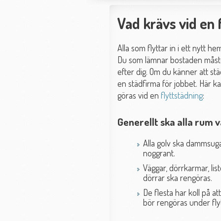
Vad krävs vid en 
Alla som flyttar in i ett nytt he
Du som lämnar bostaden måste 
efter dig. Om du känner att stä
en städfirma för jobbet. Här k
göras vid en
flyttstädning
:
Generellt ska alla rum v
Alla golv ska dammsuga
noggrant.
Väggar, dörrkarmar, lis
dörrar ska rengöras.
De flesta har koll på 
bör rengöras under fly