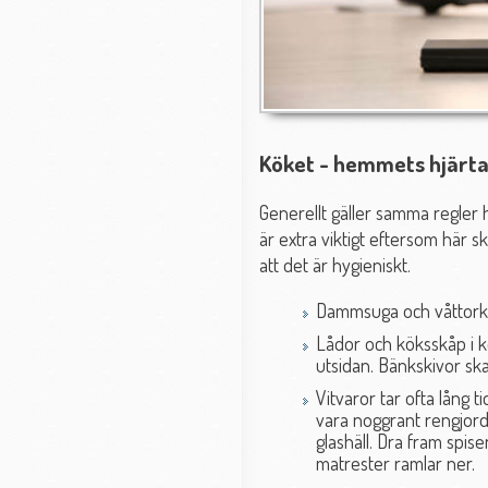
Köket - hemmets hjärta
Generellt gäller samma regler
är extra viktigt eftersom här s
att det är hygieniskt.
Dammsuga och våttork
Lådor och köksskåp i k
utsidan. Bänkskivor sk
Vitvaror tar ofta lång t
vara noggrant rengjord 
glashäll. Dra fram spi
matrester ramlar ner.