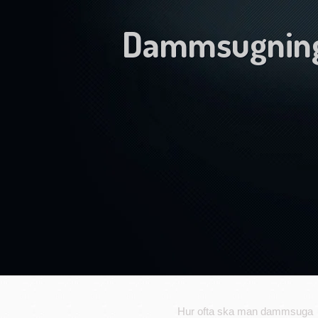
Dammsugnin
Hur ofta ska man dammsuga