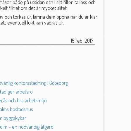
äsch både på utsidan och i sitt filter, ta loss och
kelt filtret om det är mycket slitet.
 av och torkas ur, lämna dem öppna när du är klar
att eventuell lukt kan vädras ur.
15 feb. 2017
övänlig kontorsstädning i Göteborg
stad ger arbetsro
erås och bra arbetsmiljö
malms bostadshus
m byggskyltar
holm – en nödvändig åtgärd