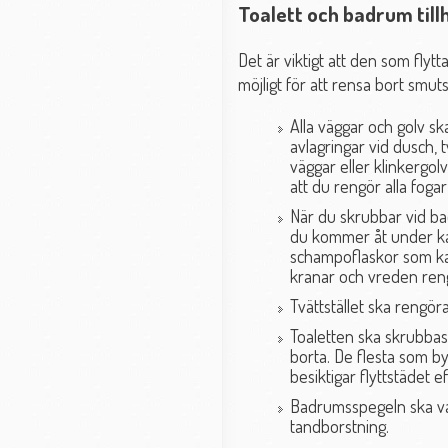
Toalett och badrum till
Det är viktigt att den som flytt
möjligt för att rensa bort smuts
Alla väggar och golv sk
avlagringar vid dusch, 
väggar eller klinkergolv
att du rengör alla fogar
När du skrubbar vid ba
du kommer åt under kar
schampoflaskor som kan 
kranar och vreden ren
Tvättstället ska rengö
Toaletten ska skrubbas 
borta. De flesta som by
besiktigar flyttstädet e
Badrumsspegeln ska var
tandborstning.