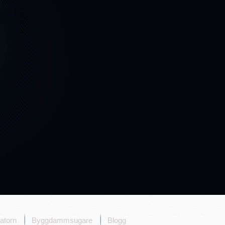
atorn
Byggdammsugare
Blogg