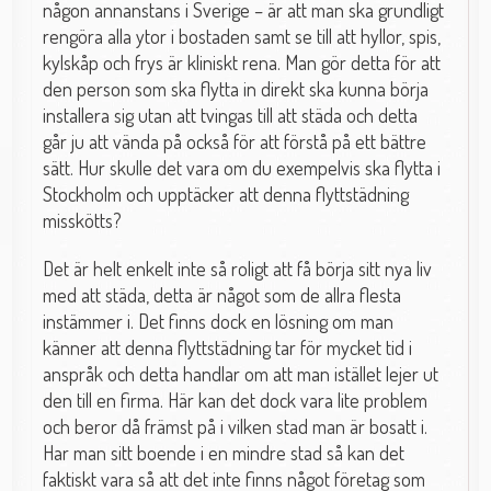
någon annanstans i Sverige – är att man ska grundligt
rengöra alla ytor i bostaden samt se till att hyllor, spis,
kylskåp och frys är kliniskt rena. Man gör detta för att
den person som ska flytta in direkt ska kunna börja
installera sig utan att tvingas till att städa och detta
går ju att vända på också för att förstå på ett bättre
sätt. Hur skulle det vara om du exempelvis ska flytta i
Stockholm och upptäcker att denna flyttstädning
misskötts?
Det är helt enkelt inte så roligt att få börja sitt nya liv
med att städa, detta är något som de allra flesta
instämmer i. Det finns dock en lösning om man
känner att denna flyttstädning tar för mycket tid i
anspråk och detta handlar om att man istället lejer ut
den till en firma. Här kan det dock vara lite problem
och beror då främst på i vilken stad man är bosatt i.
Har man sitt boende i en mindre stad så kan det
faktiskt vara så att det inte finns något företag som