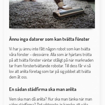
Ännu inga datorer som kan tvätta fönster
Vi har ju ännu inte fått någon robot som kan tvätta
våra fönster – dessvärre. Alla som är hjärtans trötta
på att tvätta fönster väntar otåligt på när marknaden
tar fram fönstertvättande robotar. Till dess får vi så
lov att anlita företag som tar på sig jobbet att tvätta
dem åt oss.
En sådan städfirma ska man anlita
Vem ska man då anlita? Hur ska man tänka när man
väljer städfirma? Det viktigaste är kanske att välja